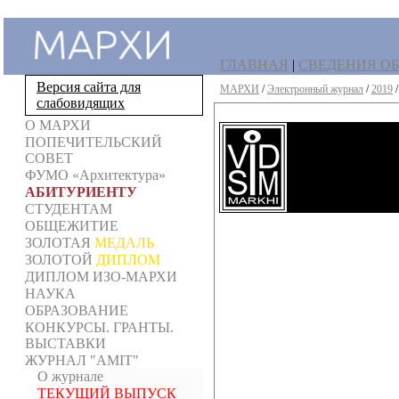
ГЛАВНАЯ
|
СВЕДЕНИЯ ОБ
Версия сайта для
МАРХИ
/
Электронный журнал
/
2019
слабовидящих
О МАРХИ
ПОПЕЧИТЕЛЬСКИЙ
СОВЕТ
ФУМО «Архитектура»
АБИТУРИЕНТУ
СТУДЕНТАМ
ОБЩЕЖИТИЕ
ЗОЛОТАЯ
МЕДАЛЬ
ЗОЛОТОЙ
ДИПЛОМ
ДИПЛОМ ИЗО-МАРХИ
НАУКА
ОБРАЗОВАНИЕ
КОНКУРСЫ. ГРАНТЫ.
ВЫСТАВКИ
ЖУРНАЛ "AMIT"
О журнале
ТЕКУЩИЙ ВЫПУСК