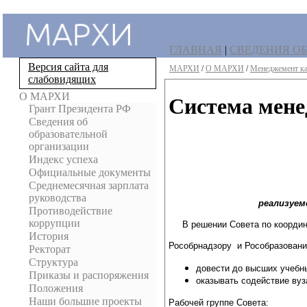
ГЛАВНАЯ
|
СВЕДЕНИЯ ОБ
Версия сайта для
МАРХИ
/
О МАРХИ
/
Менеджемент ка
слабовидящих
О МАРХИ
Система мене
Грант Президента РФ
Сведения об
образовательной
организации
Индекс успеха
Официальные документы
Среднемесячная зарплата
руководства
реализуемо
Противодействие
коррупции
В решении Совета по коорди
История
Рособрнадзору и Рособразован
Ректорат
Структура
довести до высших учебн
Приказы и распоряжения
оказывать содействие вуз
Положения
Наши большие проекты
Рабочей группе Совета: