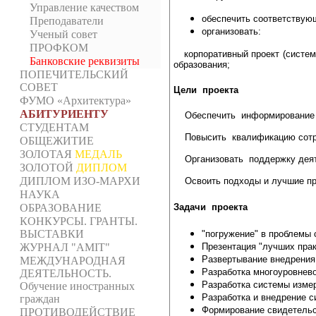
Управление качеством
обеспечить соответствую
Преподаватели
организовать:
Ученый совет
ПРОФКОМ
корпоративный проект (систе
Банковские реквизиты
образования;
ПОПЕЧИТЕЛЬСКИЙ
СОВЕТ
Цели проекта
ФУМО «Архитектура»
АБИТУРИЕНТУ
Обеспечить информирование р
СТУДЕНТАМ
Повысить квалификацию сотру
ОБЩЕЖИТИЕ
ЗОЛОТАЯ
МЕДАЛЬ
Организовать поддержку деят
ЗОЛОТОЙ
ДИПЛОМ
ДИПЛОМ ИЗО-МАРХИ
Освоить подходы и лучшие пр
НАУКА
Задачи проекта
ОБРАЗОВАНИЕ
КОНКУРСЫ. ГРАНТЫ.
ВЫСТАВКИ
"погружение" в проблемы
Презентация "лучших прак
ЖУРНАЛ "AMIT"
Развертывание внедрения
МЕЖДУНАРОДНАЯ
Разработка многоуровнев
ДЕЯТЕЛЬНОСТЬ.
Разработка системы изме
Обучение иностранных
Разработка и внедрение с
граждан
Формирование свидетельс
ПРОТИВОДЕЙСТВИЕ