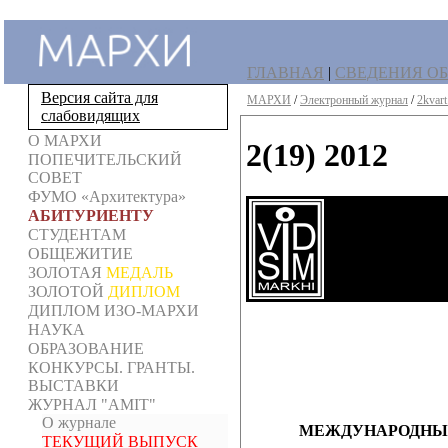
ГЛАВНАЯ
|
СВЕДЕНИЯ ОБ
Версия сайта для
МАРХИ
/
Электронный журнал
/
2kvar
слабовидящих
О МАРХИ
2(19) 2012
ПОПЕЧИТЕЛЬСКИЙ
СОВЕТ
ФУМО «Архитектура»
АБИТУРИЕНТУ
СТУДЕНТАМ
ОБЩЕЖИТИЕ
ЗОЛОТАЯ
МЕДАЛЬ
ЗОЛОТОЙ
ДИПЛОМ
ДИПЛОМ ИЗО-МАРХИ
НАУКА
ОБРАЗОВАНИЕ
КОНКУРСЫ. ГРАНТЫ.
ВЫСТАВКИ
ЖУРНАЛ "AMIT"
О журнале
МЕЖДУНАРОДНЫЙ
ТЕКУЩИЙ ВЫПУСК