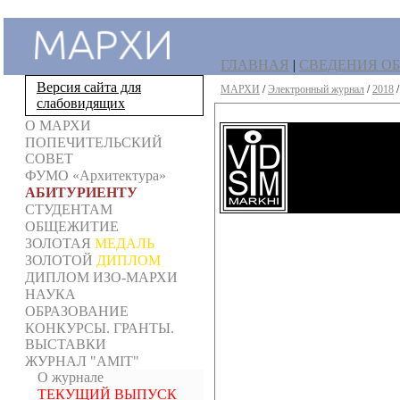
ГЛАВНАЯ
|
СВЕДЕНИЯ ОБ
Версия сайта для
МАРХИ
/
Электронный журнал
/
2018
слабовидящих
О МАРХИ
ПОПЕЧИТЕЛЬСКИЙ
СОВЕТ
ФУМО «Архитектура»
АБИТУРИЕНТУ
СТУДЕНТАМ
ОБЩЕЖИТИЕ
ЗОЛОТАЯ
МЕДАЛЬ
ЗОЛОТОЙ
ДИПЛОМ
ДИПЛОМ ИЗО-МАРХИ
НАУКА
ОБРАЗОВАНИЕ
КОНКУРСЫ. ГРАНТЫ.
ВЫСТАВКИ
ЖУРНАЛ "AMIT"
О журнале
ТЕКУЩИЙ ВЫПУСК