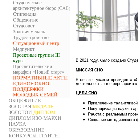
Студенческое
архитектурное бюро (САБ)
Стипендия
Общежитие
Студсовет
Золотая медаль
Трудоустройство
Ситуационный центр
Медпункт
Проектные группы III
В 2021 году, было создано Сту
курса
Просветительский
МИССИЯ СНО
марафон «Новый старт»
НОРМАТИВНЫЕ АКТЫ
В связи с указом президента «
ЕДИНОЕ ОКНО
деятельностью в сфере архитек
ПОДДЕРЖКИ
ЦЕЛИ СНО
МОЛОДЫХ СЕМЕЙ
ОБЩЕЖИТИЕ
Привлечение талантливой
ЗОЛОТАЯ
МЕДАЛЬ
Популяризация науки в ар
ЗОЛОТОЙ
ДИПЛОМ
Работа с реальными проек
ДИПЛОМ ИЗО-МАРХИ
Создание методического ф
НАУКА
ОБРАЗОВАНИЕ
КОНКУРСЫ. ГРАНТЫ.