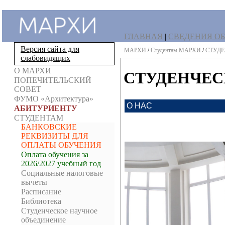
ГЛАВНАЯ
|
СВЕДЕНИЯ ОБ
Версия сайта для
МАРХИ
/
Студентам МАРХИ
/
СТУДЕ
слабовидящих
О МАРХИ
СТУДЕНЧЕС
ПОПЕЧИТЕЛЬСКИЙ
СОВЕТ
ФУМО «Архитектура»
О НАС
АБИТУРИЕНТУ
СТУДЕНТАМ
БАНКОВСКИЕ
РЕКВИЗИТЫ ДЛЯ
ОПЛАТЫ ОБУЧЕНИЯ
Оплата обучения за
2026/2027 учебный год
Социальные налоговые
вычеты
Расписание
Библиотека
Студенческое научное
объединение