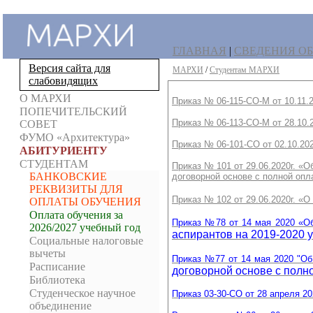
ГЛАВНАЯ
|
СВЕДЕНИЯ ОБ
Версия сайта для
МАРХИ
/
Студентам МАРХИ
слабовидящих
О МАРХИ
Приказ № 06-115-СО-М от 10.11.
ПОПЕЧИТЕЛЬСКИЙ
Приказ № 06-113-СО-М от 28.10.
СОВЕТ
ФУМО «Архитектура»
Приказ № 06-101-СО от 02.10.20
АБИТУРИЕНТУ
СТУДЕНТАМ
Приказ № 101 от 29.06.2020г.
«Об
БАНКОВСКИЕ
договорной основе с полной опл
РЕКВИЗИТЫ ДЛЯ
Приказ № 102 от 29.06.2020г. «
ОПЛАТЫ ОБУЧЕНИЯ
Оплата обучения за
Приказ №78 от 14 мая 2020 «О
2026/2027 учебный год
аспирантов на 2019-2020 у
Социальные налоговые
вычеты
Приказ №77 от 14 мая 2020 "О
Расписание
договорной основе с полно
Библиотека
Студенческое научное
Приказ
03-30-СО от 28 апреля 2
объединение