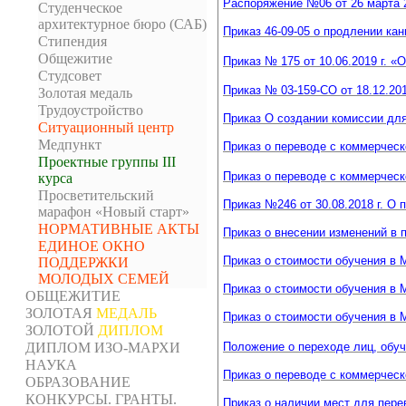
Распоряжение №06 от 26 марта 2
Студенческое
архитектурное бюро (САБ)
Приказ 46-09-05 о продлении ка
Стипендия
Общежитие
Приказ № 175 от 10.06.2019 г. 
Студсовет
Приказ № 03-159-СО от 18.12.201
Золотая медаль
Трудоустройство
Приказ О создании комиссии для
Ситуационный центр
Медпункт
Приказ о переводе с коммерческ
Проектные группы III
Приказ о переводе с коммерческ
курса
Просветительский
Приказ №246 от 30.08.2018 г. О
марафон «Новый старт»
НОРМАТИВНЫЕ АКТЫ
Приказ о внесении изменений в п
ЕДИНОЕ ОКНО
Приказ о стоимости обучения в 
ПОДДЕРЖКИ
МОЛОДЫХ СЕМЕЙ
Приказ о стоимости обучения в 
ОБЩЕЖИТИЕ
ЗОЛОТАЯ
МЕДАЛЬ
Приказ о стоимости обучения в 
ЗОЛОТОЙ
ДИПЛОМ
ДИПЛОМ ИЗО-МАРХИ
Положение о переходе лиц, обу
НАУКА
Приказ о переводе с коммерчес
ОБРАЗОВАНИЕ
КОНКУРСЫ. ГРАНТЫ.
Приказ о наличии мест для пере