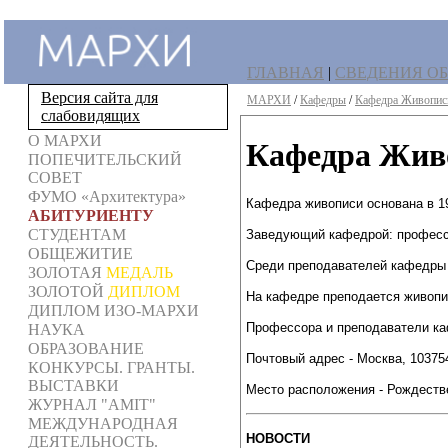
ГЛАВНАЯ
|
СВЕДЕНИЯ ОБ
Версия сайта для
МАРХИ
/
Кафедры
/
Кафедра Живопис
слабовидящих
О МАРХИ
Кафедра Жив
ПОПЕЧИТЕЛЬСКИЙ
СОВЕТ
ФУМО «Архитектура»
Кафедра живописи основана в 19
АБИТУРИЕНТУ
СТУДЕНТАМ
Заведующий кафедрой: професс
ОБЩЕЖИТИЕ
Среди преподавателей кафедры 
ЗОЛОТАЯ
МЕДАЛЬ
ЗОЛОТОЙ
ДИПЛОМ
На кафедре преподается живопис
ДИПЛОМ ИЗО-МАРХИ
Профессора и преподаватели каф
НАУКА
ОБРАЗОВАНИЕ
Почтовый адрес - Москва, 103754
КОНКУРСЫ. ГРАНТЫ.
ВЫСТАВКИ
Место расположения - Рождествен
ЖУРНАЛ "AMIT"
МЕЖДУНАРОДНАЯ
НОВОСТИ
ДЕЯТЕЛЬНОСТЬ.