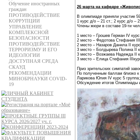
Обучение иностранных
26 марта на кафедре «Живопи
граждан
ПРОТИВОДЕЙСТВИЕ
В олимпиаде приняли участие 59
КОРРУПЦИИ
1 курс д/о – 21 ст.; 2 курс д/о – 23
Члены жюри в составе 19-ти че
УПРАВЛЕНИЕ
КОМПЛЕКСНОЙ
1 место – Грошев Герман
IV
курс
БЕЗОПАСНОСТИ
2 место – Федотова Стефания
III
ПРОТИВОДЕЙСТВИЕ
2 место – Назаров Данила
II
курс
ТЕРРОРИЗМУ И ЕГО
3 место – Болдырева Полина
II
к
3 место – Возжаева Надежда
II
к
ИДЕОЛОГИИ
3 место – Елица Стефания
III
кур
ДОСТУПНАЯ СРЕДА
СКАУД
Приз зрительских симпатий зав
РЕКОМЕНДАЦИИ
По полученным баллам близко к
Ларикова Юлия
IV
курс 5 группа
МИНОБРНАУКИ COVID-
Обсуждение итогов Олимпиады и
19