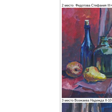
2 место Федотова Стефания III-6
3 место Возжаева Надежда II-10 