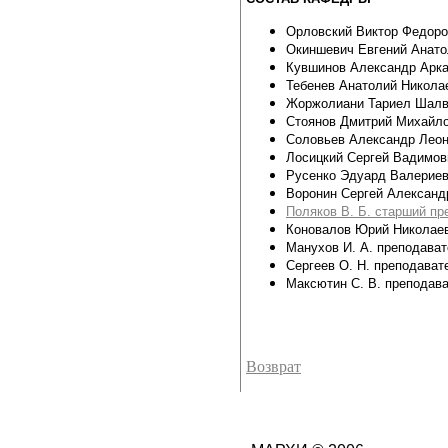
Орловский Виктор Федор
Окиншевич Евгений Анато
Кувшинов Александр Арка
Тебенев Анатолий Никол
Жоржолиани Тариел Шалв
Стоянов Дмитрий Михайл
Соловьев Александр Лео
Лосицкий Сергей Вадимов
Русенко Эдуард Валерие
Воронин Сергей Александ
Поляков В. Б. старший пр
Коновалов Юрий Николае
Манухов И. А. преподава
Сергеев О. Н. преподава
Максютин С. В. преподав
Возврат