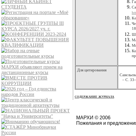
Га
Са
ht
Ке
Че
18
Шк
Ма
Ми
Ко
пр
Для цитирования
Савельев
–
С
. 33
СОДЕРЖАНИЕ ЖУРНАЛА
МАРХИ © 2006
Пожелания и предложения