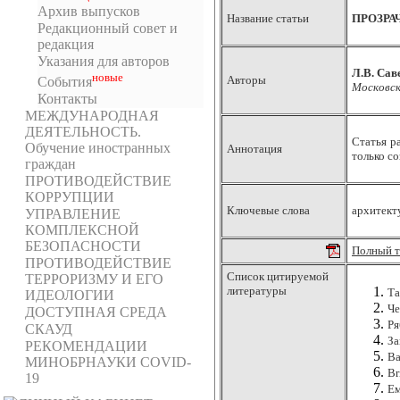
Архив выпусков
Название статьи
ПРОЗРА
Редакционный совет и
редакция
Указания для авторов
Л.В. Сав
новыe
Авторы
События
Московск
Контакты
МЕЖДУНАРОДНАЯ
ДЕЯТЕЛЬНОСТЬ.
Статья р
Обучение иностранных
Аннотация
только с
граждан
ПРОТИВОДЕЙСТВИЕ
КОРРУПЦИИ
Ключевые слова
архитект
УПРАВЛЕНИЕ
КОМПЛЕКСНОЙ
БЕЗОПАСНОСТИ
Полный т
ПРОТИВОДЕЙСТВИЕ
Список цитируемой
ТЕРРОРИЗМУ И ЕГО
литературы
Та
ИДЕОЛОГИИ
Че
ДОСТУПНАЯ СРЕДА
Ря
СКАУД
За
РЕКОМЕНДАЦИИ
Ва
МИНОБРНАУКИ COVID-
Br
19
Ем