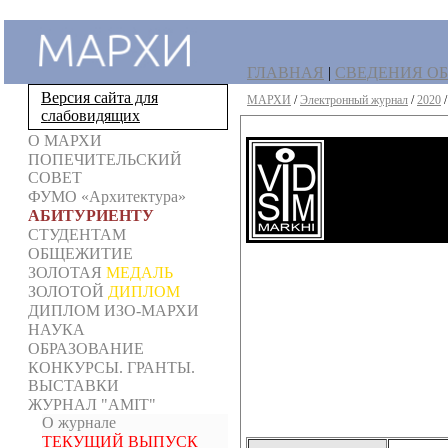
ГЛАВНАЯ
|
СВЕДЕНИЯ ОБ
Версия сайта для
МАРХИ
/
Электронный журнал
/
2020
слабовидящих
О МАРХИ
ПОПЕЧИТЕЛЬСКИЙ
СОВЕТ
ФУМО «Архитектура»
АБИТУРИЕНТУ
СТУДЕНТАМ
ОБЩЕЖИТИЕ
ЗОЛОТАЯ
МЕДАЛЬ
ЗОЛОТОЙ
ДИПЛОМ
ДИПЛОМ ИЗО-МАРХИ
НАУКА
ОБРАЗОВАНИЕ
КОНКУРСЫ. ГРАНТЫ.
ВЫСТАВКИ
ЖУРНАЛ "AMIT"
О журнале
ТЕКУЩИЙ ВЫПУСК