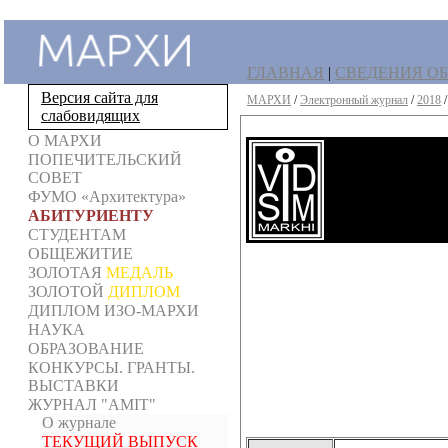
ГЛАВНАЯ
|
СВЕДЕНИЯ ОБ
Версия сайта для
МАРХИ
/
Электронный журнал
/
2018
слабовидящих
О МАРХИ
ПОПЕЧИТЕЛЬСКИЙ
СОВЕТ
ФУМО «Архитектура»
АБИТУРИЕНТУ
СТУДЕНТАМ
ОБЩЕЖИТИЕ
ЗОЛОТАЯ
МЕДАЛЬ
ЗОЛОТОЙ
ДИПЛОМ
ДИПЛОМ ИЗО-МАРХИ
НАУКА
ОБРАЗОВАНИЕ
КОНКУРСЫ. ГРАНТЫ.
ВЫСТАВКИ
ЖУРНАЛ "AMIT"
О журнале
ТЕКУЩИЙ ВЫПУСК