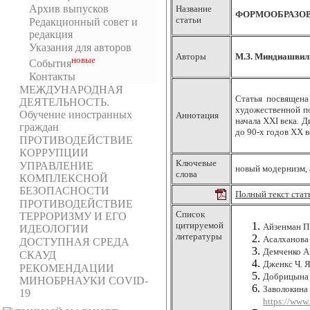
Архив выпусков
Название
ФОРМООБРАЗОВ
статьи
Редакционный совет и
редакция
Указания для авторов
Авторы
М.З. Миндиашвил
новыe
События
Контакты
МЕЖДУНАРОДНАЯ
Статья посвящена
ДЕЯТЕЛЬНОСТЬ.
художественной по
Обучение иностранных
Аннотация
начала XXI века. 
граждан
до 90-х годов ХХ 
ПРОТИВОДЕЙСТВИЕ
КОРРУПЦИИ
Ключевые
УПРАВЛЕНИЕ
новый модернизм, 
слова
КОМПЛЕКСНОЙ
БЕЗОПАСНОСТИ
Полный текст стат
ПРОТИВОДЕЙСТВИЕ
Список
ТЕРРОРИЗМУ И ЕГО
цитируемой
Айзенман П.
ИДЕОЛОГИИ
литературы
Асалханова 
ДОСТУПНАЯ СРЕДА
Демченко А.
СКАУД
Дженкс Ч. Я
РЕКОМЕНДАЦИИ
Добрицына И
МИНОБРНАУКИ COVID-
Заволокина 
19
https://www