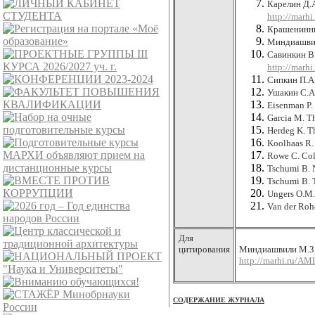
Карелин Д.А
http://marh
Крашенинник
Миндиашвили
Савинкин В.
http://marh
Сипкин П.А
Ушакин С.А.
Eisenman P. 
Garcia M. Th
Herdeg K. Th
Koolhaas R. 
Rowe C. Coll
Tschumi B. N
Tschumi B. T
Ungers O.M.
Van der Rohe
Для
цитирования
Миндиашвили М.З. 
http://marhi.ru/AM
СОДЕРЖАНИЕ ЖУРНАЛА