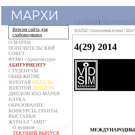
ГЛАВНАЯ
|
СВЕДЕНИЯ ОБ
Версия сайта для
МАРХИ
/
Электронный журнал
/
2014
слабовидящих
О МАРХИ
4(29) 2014
ПОПЕЧИТЕЛЬСКИЙ
СОВЕТ
ФУМО «Архитектура»
АБИТУРИЕНТУ
СТУДЕНТАМ
ОБЩЕЖИТИЕ
ЗОЛОТАЯ
МЕДАЛЬ
ЗОЛОТОЙ
ДИПЛОМ
ДИПЛОМ ИЗО-МАРХИ
НАУКА
ОБРАЗОВАНИЕ
КОНКУРСЫ. ГРАНТЫ.
ВЫСТАВКИ
ЖУРНАЛ "AMIT"
О журнале
МЕЖДУНАРОДНЫЙ
ТЕКУЩИЙ ВЫПУСК