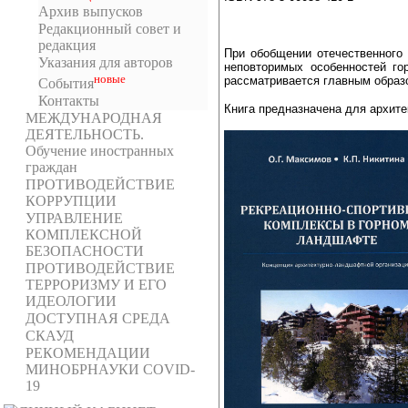
Архив выпусков
Редакционный совет и
редакция
При обобщении отечественного
Указания для авторов
неповторимых особенностей го
новыe
рассматривается главным образо
События
Контакты
Книга предназначена для архите
МЕЖДУНАРОДНАЯ
ДЕЯТЕЛЬНОСТЬ.
Обучение иностранных
граждан
ПРОТИВОДЕЙСТВИЕ
КОРРУПЦИИ
УПРАВЛЕНИЕ
КОМПЛЕКСНОЙ
БЕЗОПАСНОСТИ
ПРОТИВОДЕЙСТВИЕ
ТЕРРОРИЗМУ И ЕГО
ИДЕОЛОГИИ
ДОСТУПНАЯ СРЕДА
СКАУД
РЕКОМЕНДАЦИИ
МИНОБРНАУКИ COVID-
19