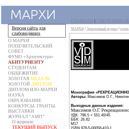
ГЛАВНАЯ
|
СВЕДЕНИЯ ОБ
Версия сайта для
МАРХИ
/
Электронный журнал
/
events
слабовидящих
О МАРХИ
ПОПЕЧИТЕЛЬСКИЙ
СОВЕТ
ФУМО «Архитектура»
АБИТУРИЕНТУ
СТУДЕНТАМ
ОБЩЕЖИТИЕ
ЗОЛОТАЯ
МЕДАЛЬ
ЗОЛОТОЙ
ДИПЛОМ
ДИПЛОМ ИЗО-МАРХИ
Монография «РЕКРЕАЦИОНН
НАУКА
Авторы:
Максимов О.Г., Никитин
ОБРАЗОВАНИЕ
КОНКУРСЫ. ГРАНТЫ.
Выходные данные издания:
Максимов О.Г. Рекреационно-
ВЫСТАВКИ
УДК: 796.5 + 551.40/45
ЖУРНАЛ "AMIT"
ББК: 26.82
О журнале
М17
ТЕКУЩИЙ ВЫПУСК
ISBN 978-5-00058-410-1