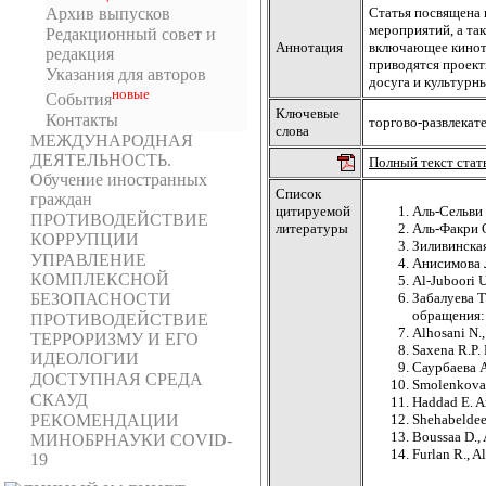
Архив выпусков
Статья посвящена 
мероприятий, а та
Редакционный совет и
Аннотация
включающее киноте
редакция
приводятся проект
Указания для авторов
досуга и культурн
новыe
События
Ключевые
Контакты
торгово-развлекат
слова
МЕЖДУНАРОДНАЯ
ДЕЯТЕЛЬНОСТЬ.
Полный текст стат
Обучение иностранных
Список
граждан
цитируемой
Аль-Сельви 
ПРОТИВОДЕЙСТВИЕ
литературы
Аль-Факри O
КОРРУПЦИИ
Зиливинская
УПРАВЛЕНИЕ
Анисимова Л
КОМПЛЕКСНОЙ
Al-Juboori U
БЕЗОПАСНОСТИ
Забалуева Т
обращения: 
ПРОТИВОДЕЙСТВИЕ
Alhosani N.,
ТЕРРОРИЗМУ И ЕГО
Saxena R.P. 
ИДЕОЛОГИИ
Саурбаева 
ДОСТУПНАЯ СРЕДА
Smolenkova J
СКАУД
Haddad E. Ar
РЕКОМЕНДАЦИИ
Shehabeldeen
Boussaa D., 
МИНОБРНАУКИ COVID-
Furlan R., A
19