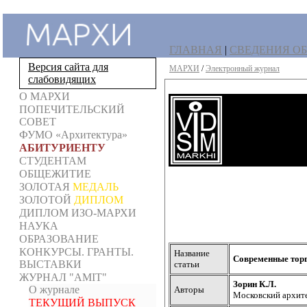
ГЛАВНАЯ
|
СВЕДЕНИЯ ОБ
Версия сайта для
МАРХИ
/
Электронный журнал
слабовидящих
О МАРХИ
ПОПЕЧИТЕЛЬСКИЙ
СОВЕТ
ФУМО «Архитектура»
АБИТУРИЕНТУ
СТУДЕНТАМ
ОБЩЕЖИТИЕ
ЗОЛОТАЯ
МЕДАЛЬ
ЗОЛОТОЙ
ДИПЛОМ
ДИПЛОМ ИЗО-МАРХИ
НАУКА
ОБРАЗОВАНИЕ
КОНКУРСЫ. ГРАНТЫ.
Название
Современные торг
ВЫСТАВКИ
статьи
ЖУРНАЛ "AMIT"
Зорин К.Л.
О журнале
Авторы
Московский архите
ТЕКУЩИЙ ВЫПУСК