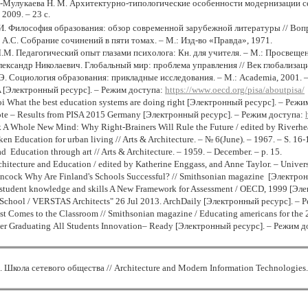
Мулукаева Н. М. Архитектурно-типологические особенности модернизации сель
2009. – 23 с.
И. Философия образования: обзор современной зарубежной литературы // Вопр
А.С. Собрание сочинений в пяти томах. – М.: Изд-во «Правда», 1971.
М. Педагогический опыт глазами психолога: Кн. для учителя. – М.: Просвещени
ександр Николаевич. Глобальный мир: проблема управления // Век глобализац
. Социология образования: прикладные исследования. – М.: Academia, 2001. –
A
[Электронный ресурс]. – Режим доступа:
https
://
www
.
oecd
.
org
/
pisa
/
aboutpisa
/
i What the best education systems are doing right [Электронный ресурс]. – Реж
te – Results from PISA 2015 Germany [Электронный ресурс]. – Режим доступа:
k
A Whole New Mind: Why Right-Brainers Will Rule the Future /
edited
by Riverhe
ken Education for urban living // Arts & Architecture. – № 6(June). – 1967. – S. 16-
d Education through art // Arts & Architecture. – 1959. – December. – p. 15.
hitecture and Education / edited by Katherine Enggass, and Anne Taylor. – Univer
ncock Why Are Finland's Schools Successful? // Smithsonian magazine [Электро
 student knowledge and skills A New Framework for Assessment / OECD, 1999 [Э
 School / VERSTAS Architects" 26 Jul 2013. ArchDaily [Электронный ресурс]. –
ist Comes to the Classroom // Smithsonian magazine /
Educating americans for the
er
Graduating All Students Innovation– Ready
[Электронный ресурс]. – Режим д
 Школа сетевого общества //
Architecture
and
Modern
Information
Technologies