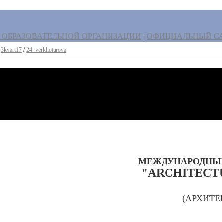
 ОБРАЗОВАТЕЛЬНОЙ ОРГАНИЗАЦИИ
|
ОФИЦИАЛЬНЫЙ СА
/
3kvart17
/
24_verkhoturova
МЕЖДУНАРОДНЫЙ
"ARCHITECT
(АРХИТ