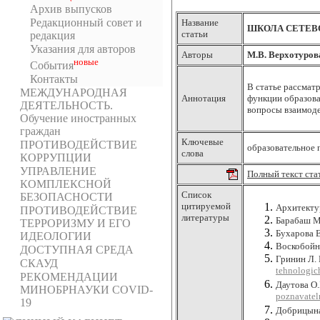
Архив выпусков
Редакционный совет и
Название
ШКОЛА СЕТЕВ
статьи
редакция
Указания для авторов
Авторы
М.В. Верхотуров
новыe
События
Контакты
В статье рассмат
МЕЖДУНАРОДНАЯ
Аннотация
функции образова
ДЕЯТЕЛЬНОСТЬ.
вопросы взаимоде
Обучение иностранных
граждан
Ключевые
ПРОТИВОДЕЙСТВИЕ
образовательное 
слова
КОРРУПЦИИ
УПРАВЛЕНИЕ
Полный текст ста
КОМПЛЕКСНОЙ
Список
БЕЗОПАСНОСТИ
цитируемой
Архитектур
ПРОТИВОДЕЙСТВИЕ
литературы
Барабаш М.
ТЕРРОРИЗМУ И ЕГО
Бухарова 
ИДЕОЛОГИИ
Воскобойни
ДОСТУПНАЯ СРЕДА
Гринин Л. 
СКАУД
tehnologic
РЕКОМЕНДАЦИИ
Даутова О.
МИНОБРНАУКИ COVID-
poznavatel
19
Добрицына 