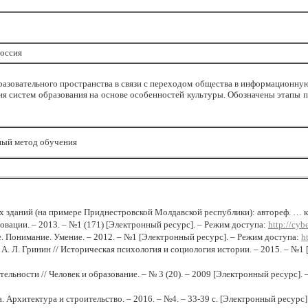
Россия
азовательного пространства в связи с переходом общества в информационную
 систем образования на основе особенностей культуры. Обозначены этапы пр
ный метод обучения
аний (на примере Приднестровской Молдавской республики): автореф. … канд.
овации. – 2013. – №1
(171) [Электронный ресурс]. – Режим доступа:
http
://
cybe
е. Понимание. Умение. – 2012. – №1 [Электронный ресурс]. – Режим доступа:
h
 А. Л.
Гринин // Историческая психология и социология истории. – 2015. – №1
льности // Человек и образование. – № 3 (20). – 2009 [Электронный ресурс].
 Архитектура и строительство. – 2016. – №4. – 33-39 с. [Электронный ресурс]