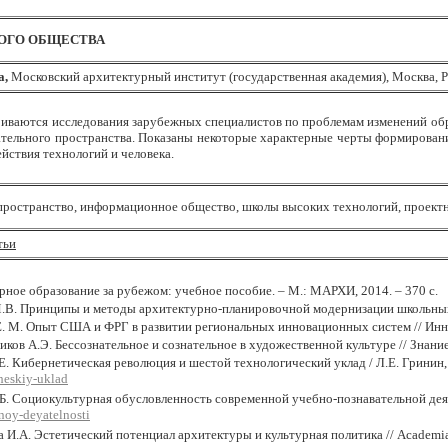
ОГО ОБЩЕСТВА
а
,
Московский архитектурный институт (государственная академия), Москва, 
риваются исследования зарубежных специалистов по проблемам изменений обр
тельного пространства. Показаны некоторые характерные черты формирования
йствия технологий и человека.
пространство, информационное общество, школы высоких технологий, проект
тьи
ное образование за рубежом: учебное пособие. – М.: МАРХИ, 2014. – 370 с.
В. Принципы и методы архитектурно-планировочной модернизации школьных зд
Е. М. Опыт США и ФРГ в развитии региональных инновационных систем // Инн
ков А.Э. Бессознательное и сознательное в художественной культуре // Знани
Е. Кибернетическая революция и шестой технологический уклад / Л.Е.
Гринин,
heskiy-uklad
Б. Социокультурная обусловленность современной учебно-познавательной деяте
noy-deyatelnosti
И.А. Эстетический потенциал архитектуры и культурная политика // Academia.