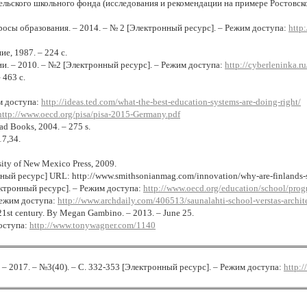
ского школьного фонда (исследования и рекомендации на примере Ростовской 
осы образования. – 2014. – № 2 [Электронный ресурс]. – Режим доступа:
http
е, 1987. – 224 с.
ии. – 2010. – №2 [Электронный ресурс]. – Режим доступа:
http://cyberleninka.r
 463 с.
им доступа:
http://ideas.ted.com/what-the-best-education-systems-are-doing-right/
http://www.oecd.org/pisa/pisa-2015-Germany.pdf
ad Books, 2004.
–
275 s.
17,34.
sity of New Mexico Press, 2009.
нный ресурс
] URL: http://www.smithsonianmag.com/innovation/why-are-finlands-
лектронный ресурс]. – Режим доступа:
http://www.oecd.org/education/school/pro
 Режим доступа:
http://www.archdaily.com/406513/saunalahti-school-verstas-archit
 21st century. By Megan Gambino. – 2013. – June 25.
оступа:
http://www.tonywagner.com/1140
. – 2017. – №3(40). – С.
332-353
[Электронный ресурс]. – Режим доступа:
http: