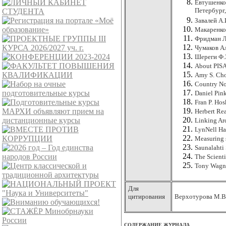
Евтушенко-
Петербург, 
Завалей А.
Макаренко 
Фридман Л.
Чумаков Ал
Шереги Ф.Э
About
PIS
Amy S. Cho
Country No
Daniel Pin
Fran P. Hos
Herbert Rea
Linking Arc
LynNell Ha
М
easuring
Saunalahti
The Scient
T
ony Wagn
Для
цитирования
Верхотурова М.В.
СОДЕРЖАНИЕ ЖУРНАЛА