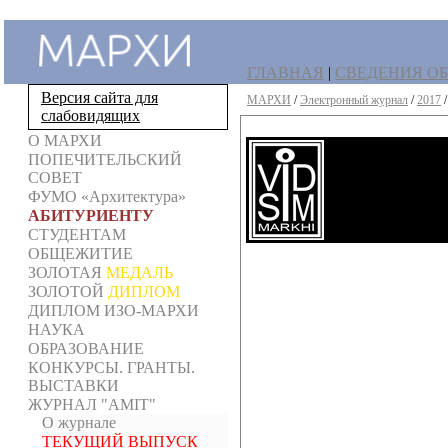
ГЛАВНАЯ
|
СВЕДЕНИЯ ОБ
Версия сайта для
МАРХИ
/
Электронный журнал
/
2017
слабовидящих
О МАРХИ
ПОПЕЧИТЕЛЬСКИЙ
СОВЕТ
ФУМО «Архитектура»
АБИТУРИЕНТУ
СТУДЕНТАМ
ОБЩЕЖИТИЕ
ЗОЛОТАЯ
МЕДАЛЬ
ЗОЛОТОЙ
ДИПЛОМ
ДИПЛОМ ИЗО-МАРХИ
НАУКА
ОБРАЗОВАНИЕ
КОНКУРСЫ. ГРАНТЫ.
ВЫСТАВКИ
ЖУРНАЛ "AMIT"
О журнале
ТЕКУЩИЙ ВЫПУСК