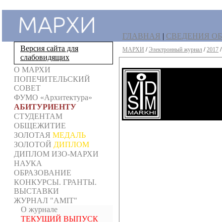
ГЛАВНАЯ
|
СВЕДЕНИЯ ОБ
Версия сайта для
МАРХИ
/
Электронный журнал
/
2017
слабовидящих
О МАРХИ
ПОПЕЧИТЕЛЬСКИЙ
СОВЕТ
ФУМО «Архитектура»
АБИТУРИЕНТУ
СТУДЕНТАМ
ОБЩЕЖИТИЕ
ЗОЛОТАЯ
МЕДАЛЬ
ЗОЛОТОЙ
ДИПЛОМ
ДИПЛОМ ИЗО-МАРХИ
НАУКА
ОБРАЗОВАНИЕ
КОНКУРСЫ. ГРАНТЫ.
ВЫСТАВКИ
ЖУРНАЛ "AMIT"
О журнале
ТЕКУЩИЙ ВЫПУСК