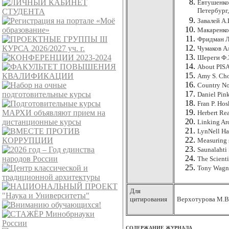
Евтушенко-
Петербург, 
Завалей А.
Макаренко 
Фридман Л.
Чумаков Ал
Шереги Ф.Э
About
PIS
Amy S. Cho
Country No
Daniel Pin
Fran P. Hos
Herbert Rea
Linking Arc
LynNell Ha
М
easuring
Saunalahti
The Scient
T
ony Wagn
Для
цитирования
Верхотурова М.В.
СОДЕРЖАНИЕ ЖУРНАЛА