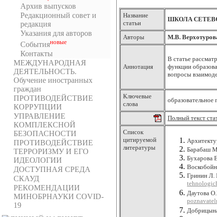
Архив выпусков
Редакционный совет и
Название
ШКОЛА СЕТЕВ
статьи
редакция
Указания для авторов
Авторы
М.В. Верхотуров
новыe
События
Контакты
В статье рассмат
МЕЖДУНАРОДНАЯ
Аннотация
функции образова
ДЕЯТЕЛЬНОСТЬ.
вопросы взаимоде
Обучение иностранных
граждан
Ключевые
ПРОТИВОДЕЙСТВИЕ
образовательное 
слова
КОРРУПЦИИ
УПРАВЛЕНИЕ
Полный текст ста
КОМПЛЕКСНОЙ
Список
БЕЗОПАСНОСТИ
цитируемой
Архитектур
ПРОТИВОДЕЙСТВИЕ
литературы
Барабаш М.
ТЕРРОРИЗМУ И ЕГО
Бухарова 
ИДЕОЛОГИИ
Воскобойни
ДОСТУПНАЯ СРЕДА
Гринин Л. 
СКАУД
tehnologic
РЕКОМЕНДАЦИИ
Даутова О.
МИНОБРНАУКИ COVID-
poznavatel
19
Добрицына 