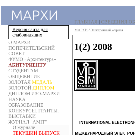
ГЛАВНАЯ
|
СВЕДЕНИЯ ОБ
Версия сайта для
МАРХИ
/
Электронный журнал
слабовидящих
О МАРХИ
1(2) 2008
ПОПЕЧИТЕЛЬСКИЙ
СОВЕТ
ФУМО «Архитектура»
АБИТУРИЕНТУ
СТУДЕНТАМ
ОБЩЕЖИТИЕ
ЗОЛОТАЯ
МЕДАЛЬ
ЗОЛОТОЙ
ДИПЛОМ
ДИПЛОМ ИЗО-МАРХИ
НАУКА
ОБРАЗОВАНИЕ
КОНКУРСЫ. ГРАНТЫ.
ВЫСТАВКИ
ЖУРНАЛ "AMIT"
INTERNATIONAL ELECTRONI
О журнале
ТЕКУЩИЙ ВЫПУСК
МЕЖДУНАРОДНЫЙ ЭЛЕКТРОНН