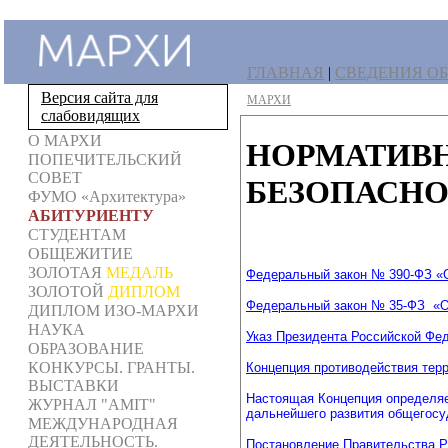
ГЛАВНАЯ
|
СВЕДЕНИЯ ОБ
Версия сайта для
МАРХИ
слабовидящих
О МАРХИ
НОРМАТИВН
ПОПЕЧИТЕЛЬСКИЙ
СОВЕТ
БЕЗОПАСН
ФУМО «Архитектура»
АБИТУРИЕНТУ
СТУДЕНТАМ
ОБЩЕЖИТИЕ
ЗОЛОТАЯ
МЕДАЛЬ
Федеральный закон № 390-ФЗ «
ЗОЛОТОЙ
ДИПЛОМ
Федеральный закон № 35-ФЗ
«О
ДИПЛОМ ИЗО-МАРХИ
НАУКА
Указ Президента Российской Фе
ОБРАЗОВАНИЕ
КОНКУРСЫ. ГРАНТЫ.
Концепция противодействия терр
ВЫСТАВКИ
Настоящая Концепция определяе
ЖУРНАЛ "AMIT"
дальнейшего развития общегосу
МЕЖДУНАРОДНАЯ
ДЕЯТЕЛЬНОСТЬ.
Постановление Правительства РФ