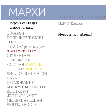
ГЛАВНАЯ
|
СВЕДЕНИЯ ОБ
Версия сайта для
МАРХИ
/
Кафедры
слабовидящих
О МАРХИ
Новость не найдена!
ПОПЕЧИТЕЛЬСКИЙ
СОВЕТ
ФУМО «Архитектура»
АБИТУРИЕНТУ
СТУДЕНТАМ
ОБЩЕЖИТИЕ
ЗОЛОТАЯ
МЕДАЛЬ
ЗОЛОТОЙ
ДИПЛОМ
ДИПЛОМ ИЗО-МАРХИ
НАУКА
ОБРАЗОВАНИЕ
КОНКУРСЫ. ГРАНТЫ.
ВЫСТАВКИ
ЖУРНАЛ "AMIT"
МЕЖДУНАРОДНАЯ
ДЕЯТЕЛЬНОСТЬ.