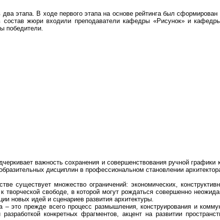
 два этапа. В ходе первого этапа на основе рейтинга был сформирован
в состав жюри входили преподаватели кафедры «Рисунок» и кафед
ы победители.
черкивает важность сохранения и совершенствования ручной графики к
образительных дисциплин в профессиональном становлении архитектор
естве существует множество ограничений: экономических, конструкти
 к творческой свободе, в которой могут рождаться совершенно неожида
ции новых идей и сценариев развития архитектуры.
а – это прежде всего процесс размышления, конструирования и коммун
 разработкой конкретных фрагментов, акцент на развитии пространст