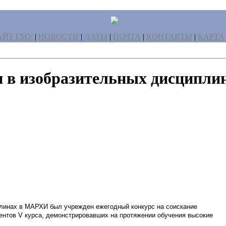
ЙТ ГМУ
|
НОВОСТИ
|
ДАТЫ
|
ПОЧТА
|
КОНТАКТЫ
|
КАРТА
 изобразительных дисциплинах
плинах в МАРХИ был учрежден ежегодный конкурс на соискание
ентов V курса, демонстрировавших на протяжении обучения высокие