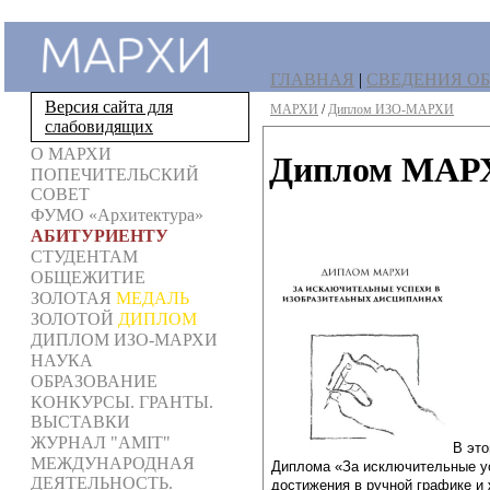
ГЛАВНАЯ
|
СВЕДЕНИЯ ОБ
Версия сайта для
МАРХИ
/
Диплом ИЗО-МАРХИ
слабовидящих
О МАРХИ
Диплом МАРХИ
ПОПЕЧИТЕЛЬСКИЙ
СОВЕТ
ФУМО «Архитектура»
АБИТУРИЕНТУ
СТУДЕНТАМ
ОБЩЕЖИТИЕ
ЗОЛОТАЯ
МЕДАЛЬ
ЗОЛОТОЙ
ДИПЛОМ
ДИПЛОМ ИЗО-МАРХИ
НАУКА
ОБРАЗОВАНИЕ
КОНКУРСЫ. ГРАНТЫ.
ВЫСТАВКИ
ЖУРНАЛ "AMIT"
В эт
МЕЖДУНАРОДНАЯ
Диплома «За исключительные ус
ДЕЯТЕЛЬНОСТЬ.
достижения в ручной графике и 