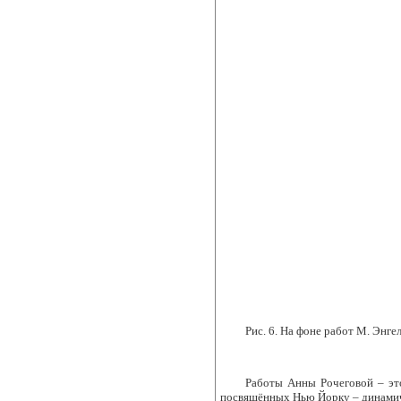
Рис. 6.
На фоне работ М. Энгел
Работы Анны Рочеговой ‒ эт
посвящённых Нью Йорку ‒ динамичн