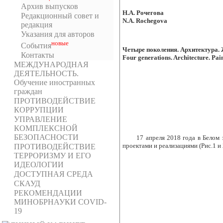
Архив выпусков
Н.А.
Рочегова
Редакционный совет и
N
.
A
.
Rochegova
редакция
Указания для авторов
новыe
События
Четыре поколения. Архитектура.
Контакты
Four generations. Architecture. Pai
МЕЖДУНАРОДНАЯ
ДЕЯТЕЛЬНОСТЬ.
Обучение иностранных
граждан
ПРОТИВОДЕЙСТВИЕ
КОРРУПЦИИ
УПРАВЛЕНИЕ
КОМПЛЕКСНОЙ
БЕЗОПАСНОСТИ
17 апреля 2018 года в Белом
проектами и реализациями (Рис.1 и 
ПРОТИВОДЕЙСТВИЕ
ТЕРРОРИЗМУ И ЕГО
ИДЕОЛОГИИ
ДОСТУПНАЯ СРЕДА
СКАУД
РЕКОМЕНДАЦИИ
МИНОБРНАУКИ COVID-
19