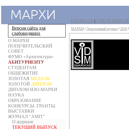
ГЛАВНАЯ
|
СВЕДЕНИЯ ОБ
Версия сайта для
МАРХИ
/
Электронный журнал
/
2018
слабовидящих
О МАРХИ
ПОПЕЧИТЕЛЬСКИЙ
СОВЕТ
ФУМО «Архитектура»
АБИТУРИЕНТУ
СТУДЕНТАМ
ОБЩЕЖИТИЕ
ЗОЛОТАЯ
МЕДАЛЬ
ЗОЛОТОЙ
ДИПЛОМ
ДИПЛОМ ИЗО-МАРХИ
НАУКА
ОБРАЗОВАНИЕ
КОНКУРСЫ. ГРАНТЫ.
ВЫСТАВКИ
ЖУРНАЛ "AMIT"
О журнале
ТЕКУЩИЙ ВЫПУСК