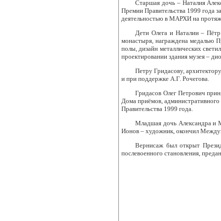
Старшая дочь ‒ Наталия Алек
Премии Правительства 1999 года з
деятельностью в МАРХИ на протяже
Дети Олега и Наталии ‒ Пётр
монастыря, награждена медалью 
полы, дизайн металлических свети
проектировании здания музея ‒ ди
Петру Гридасову, архитектору
и при поддержке А.Г. Рочегова.
Гридасов Олег Петрович прин
Дома приёмов, административного 
Правительства 1999 года.
Младшая дочь Александра и М
Ионов ‒ художник, окончил Междун
Вернисаж был открыт Презид
послевоенного становления, преда