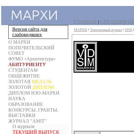
ГЛАВНАЯ
|
СВЕДЕНИЯ ОБ
Версия сайта для
МАРХИ
/
Электронный журнал
/
2018
слабовидящих
О МАРХИ
ПОПЕЧИТЕЛЬСКИЙ
СОВЕТ
ФУМО «Архитектура»
АБИТУРИЕНТУ
СТУДЕНТАМ
ОБЩЕЖИТИЕ
ЗОЛОТАЯ
МЕДАЛЬ
ЗОЛОТОЙ
ДИПЛОМ
ДИПЛОМ ИЗО-МАРХИ
НАУКА
ОБРАЗОВАНИЕ
КОНКУРСЫ. ГРАНТЫ.
ВЫСТАВКИ
ЖУРНАЛ "AMIT"
О журнале
ТЕКУЩИЙ ВЫПУСК