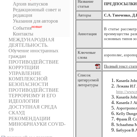
Название
Архив выпусков
ПРЕДПОСЫЛКИ 
статьи
Редакционный совет и
редакция
Авторы
С.А. Тимченко, Д.
Указания для авторов
новыe
События
В статье рассматр
Контакты
Аннотация
преимущества раз
основных типов зо
МЕЖДУНАРОДНАЯ
ДЕЯТЕЛЬНОСТЬ.
Обучение иностранных
Ключевые
аэрополис, аэропор
граждан
слова
ПРОТИВОДЕЙСТВИЕ
Полный текст стат
КОРРУПЦИИ
УПРАВЛЕНИЕ
Список
КОМПЛЕКСНОЙ
цитируемой
Kasarda Joh
БЕЗОПАСНОСТИ
литературы
Лежава И.Г.
ПРОТИВОДЕЙСТВИЕ
http://www.
ТЕРРОРИЗМУ И ЕГО
Kasarda Joh
ИДЕОЛОГИИ
Kasarda J. A
ДОСТУПНАЯ СРЕДА
Аэротрополи
СКАУД
Kelly Dunge
РЕКОМЕНДАЦИИ
Франк Й. Со
МИНОБРНАУКИ COVID-
Schaafsma M.
19
Бабуров В.А