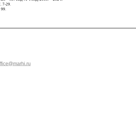
. 7-29.
 99.
ffice@marhi.ru