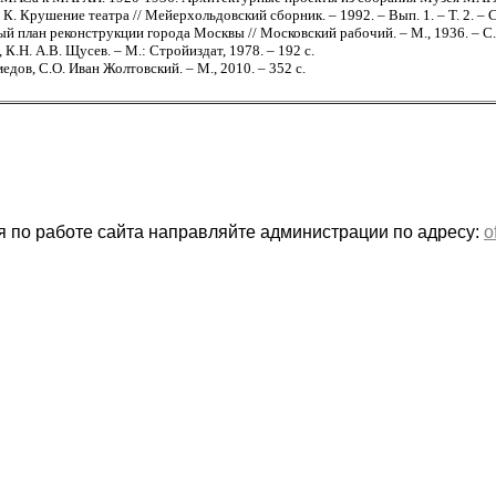
К. Крушение театра // Мейерхольдовский сборник. – 1992. – Вып. 1. – Т. 2. – С
й план реконструкции города Москвы // Московский рабочий. – М., 1936. – С.
 К.Н. А.В. Щусев. – М.: Стройиздат, 1978. – 192 c.
дов, С.О. Иван Жолтовский. – М., 2010. – 352 с.
 по работе сайта направляйте администрации по адресу:
o