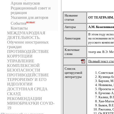
Архив выпусков
Редакционный совет и
редакция
Название
Указания для авторов
ОТ ТЕАТРА ИМ
статьи
новыe
События
Авторы
А.М. Кожевников
Контакты
МЕЖДУНАРОДНАЯ
В этом году испо
ДЕЯТЕЛЬНОСТЬ.
Аннотация
на основании ист
Обучение иностранных
русского компози
граждан
Ключевые
ПРОТИВОДЕЙСТВИЕ
театр им. В.Э. Ме
слова
КОРРУПЦИИ
УПРАВЛЕНИЕ
Полный текст ста
КОМПЛЕКСНОЙ
Список
БЕЗОПАСНОСТИ
цитируемой
Советская 
ПРОТИВОДЕЙСТВИЕ
литературы
Кузница бо
ТЕРРОРИЗМУ И ЕГО
Бархин, М.
ИДЕОЛОГИИ
Новикова, 
ДОСТУПНАЯ СРЕДА
Проекты оф
Ерченко А.
СКАУД
Калиш, В.Г
РЕКОМЕНДАЦИИ
Хан-Магоме
МИНОБРНАУКИ COVID-
Быков, В.Е
19
Ржехина, О
От ВХУТЕМ