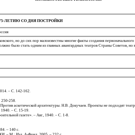
 75-ЛЕТИЮ СО ДНЯ ПОСТРОЙКИ
оссия
йковского, но до сих пор малоизвестны многие факты создания первоначальног
олжно было стать одним из главных авангардных театров Страны Советов, но 
14. – C. 142-162.
. 250-258.
ротив аскетической архитектуры. Н.В. Докучаев. Проекты не подходят театру 
1940. – С. 15-19.
тельной газете». – Авг., 1940. – С. 1-8.
84. – 140 c.
– М.: Изд. А-Фонд, 2005. – 232 c.