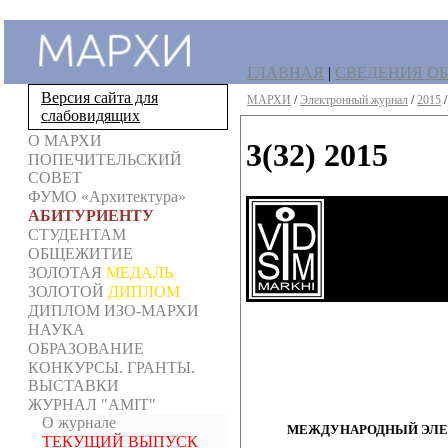
ГЛАВНАЯ
|
СВЕДЕНИЯ ОБ
Версия сайта для
МАРХИ
/
Электронный журнал
/
2015
слабовидящих
О МАРХИ
3(32) 2015
ПОПЕЧИТЕЛЬСКИЙ
СОВЕТ
ФУМО «Архитектура»
АБИТУРИЕНТУ
СТУДЕНТАМ
ОБЩЕЖИТИЕ
ЗОЛОТАЯ
МЕДАЛЬ
ЗОЛОТОЙ
ДИПЛОМ
ДИПЛОМ ИЗО-МАРХИ
НАУКА
ОБРАЗОВАНИЕ
КОНКУРСЫ. ГРАНТЫ.
ВЫСТАВКИ
ЖУРНАЛ "AMIT"
О журнале
МЕЖДУНАРОДНЫЙ ЭЛЕК
ТЕКУЩИЙ ВЫПУСК