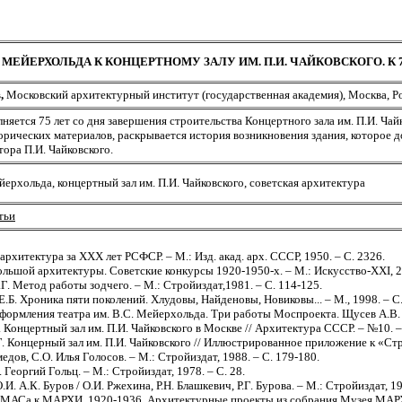
. МЕЙЕРХОЛЬДА К КОНЦЕРТНОМУ ЗАЛУ ИМ. П.И. ЧАЙКОВСКОГО. К
,
Московский архитектурный институт (государственная академия), Москва, Р
лняется 75 лет со дня завершения строительства Концертного зала им. П.И. Ча
орических материалов, раскрывается история возникновения здания, которое д
тора П.И. Чайковского.
йерхольда, концертный зал им. П.И. Чайковского, советская архитектура
тьи
архитектура за XXX лет РСФСР. – М.: Изд. акад. арх. СССР, 1950. – С. 2326.
льшой архитектуры. Советские конкурсы 1920-1950-х. – М.: Искусство-ХХI, 20
Г. Метод работы зодчего. – М.: Стройиздат,1981. – С. 114-125.
Е.Б. Хроника пяти поколений. Хлудовы, Найденовы, Новиковы... – М., 1998. – С
ормления театра им. В.С. Мейерхольда. Три работы Моспроекта. Щусев А.В. П
 Концертный зал им. П.И. Чайковского в Москве // Архитектура СССР. – №10. – 
. Концерный зал им. П.И. Чайковского // Иллюстрированное приложение к «Строи
дов, С.О. Илья Голосов. – М.: Стройиздат, 1988. – С. 179-180.
. Георгий Гольц. – М.: Стройиздат, 1978. – С. 28.
.И. А.К. Буров / О.И. Ржехина, Р.Н. Блашкевич, Р.Г. Бурова. – М.: Стройиздат, 19
АСа к МАРХИ. 1920-1936. Архитектурные проекты из собрания Музея МАРХИ. 