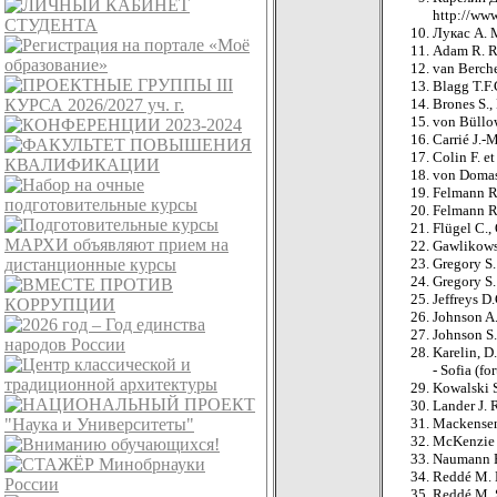
http://www
Лукас А. 
Adam R. Ru
van Berche
Blagg T.F.
Brones S.,
von Büllow
Carrié J.-
Colin F. et
von Domasz
Felmann R.
Felmann R.
Flügel C.,
Gawlikowsk
Gregory S.
Gregory S.
Jeffreys D
Johnson A.
Johnson S.
Karelin, D
- Sofia (fo
Kowalski S
Lander J. 
Mackensen 
McKenzie J
Naumann R
Reddé M. Di
Reddé M. S