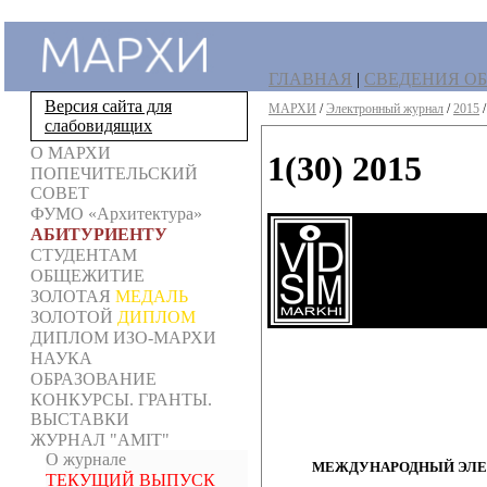
ГЛАВНАЯ
|
СВЕДЕНИЯ ОБ
Версия сайта для
МАРХИ
/
Электронный журнал
/
2015
слабовидящих
О МАРХИ
1(30) 2015
ПОПЕЧИТЕЛЬСКИЙ
СОВЕТ
ФУМО «Архитектура»
АБИТУРИЕНТУ
СТУДЕНТАМ
ОБЩЕЖИТИЕ
ЗОЛОТАЯ
МЕДАЛЬ
ЗОЛОТОЙ
ДИПЛОМ
ДИПЛОМ ИЗО-МАРХИ
НАУКА
ОБРАЗОВАНИЕ
КОНКУРСЫ. ГРАНТЫ.
ВЫСТАВКИ
ЖУРНАЛ "AMIT"
О журнале
МЕЖДУНАРОДНЫЙ ЭЛЕК
ТЕКУЩИЙ ВЫПУСК