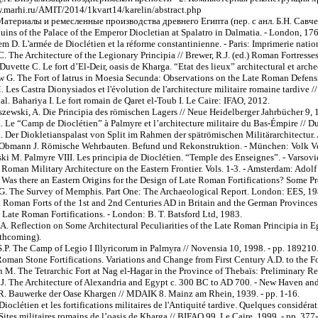
.marhi.ru/AMIT/2014/1kvart14/karelin/abstract.php
Материалы и ремесленные производства древнего Египта (пер. с анл. Б.Н. Савчен
ins of the Palace of the Emperor Diocletian at Spalatro in Dalmatia. - London, 176
m D. L'armée de Dioclétien et la réforme constantinienne. - Paris: Imprimerie natio
C. The Architecture of the Legionary Principia // Brewer, R.J. (ed.) Roman Fortress
 Duvette C. Le fort d’El-Deir, oasis de Kharga. “Etat des lieux” architectural et arc
 G. The Fort of Iatrus in Moesia Secunda: Observations on the Late Roman Defensi
M. Les Castra Dionysiados et l'évolution de l'architecture militaire romaine tardiv
 al. Bahariya I. Le fort romain de Qaret el-Toub I. Le Caire: IFAO, 2012.
ewski, A. Die Principia des römischen Lagers // Neue Heidelberger Jahrbücher 9, 1
 Le “Camp de Dioclétien” à Palmyre et l’architecture militaire du Bas-Émpire // Ducr
 Der Diokletianspalast von Split im Rahmen der spätrömischen Militärarchitectur. A
 Obmann J. Römische Wehrbauten. Befund und Rekonstruktion. - München: Volk Ve
i M. Palmyre VIII. Les principia de Dioclétien. “Temple des Enseignes”. - Varsovi
 Roman Military Architecture on the Eastern Frontier. Vols. 1-3. - Amsterdam: Adol
 Was there an Eastern Origins for the Design of Late Roman Fortifications? Some P
.G. The Survey of Memphis. Part One: The Archaeological Report. London: EES, 19
 Roman Forts of the 1st and 2nd Centuries AD in Britain and the German Provinces
 Late Roman Fortifications. - London: B. T. Batsford Ltd, 1983.
.A. Reflection on Some Architectural Peculiarities of the Late Roman Principia in 
rthcoming).
.P. The Camp of Legio I Illyricorum in Palmyra // Novensia 10, 1998. - pp. 189210
Roman Stone Fortifications. Variations and Change from First Century A.D. to the F
M. The Tetrarchic Fort at Nag el-Hagar in the Province of Thebaïs: Preliminary Re
. The Architecture of Alexandria and Egypt c. 300 BC to AD 700. - New Haven and
. Bauwerke der Oase Khargen // MDAIK 8. Mainz am Rhein, 1939. - pp. 1-16.
oclétien et les fortifications militaires de l'Antiquité tardive. Quelques considérat
ites militaires romains de l’oasis de Kharga // BIFAO 99. Le Caire, 1999. - pp. 377