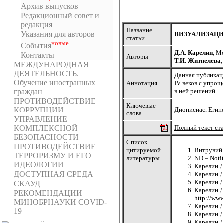
Архив выпусков
Редакционный совет и
редакция
Название
Указания для авторов
ВИЗУАЛИЗАЦИЯ 
статьи
новыe
События
Д.А. Карелин,
Мо
Контакты
Авторы
Т.И. Житпелева,
МЕЖДУНАРОДНАЯ
ДЕЯТЕЛЬНОСТЬ.
Данная публикац
Обучение иностранных
Аннотация
IV веков с упро
граждан
в ней решений.
ПРОТИВОДЕЙСТВИЕ
Ключевые
КОРРУПЦИИ
Дионисиас, Египе
слова
УПРАВЛЕНИЕ
КОМПЛЕКСНОЙ
Полный текст ст
БЕЗОПАСНОСТИ
Список
ПРОТИВОДЕЙСТВИЕ
цитируемой
Витрувий.
ТЕРРОРИЗМУ И ЕГО
литературы
ND = Notit
ИДЕОЛОГИИ
Карелин Д
ДОСТУПНАЯ СРЕДА
Карелин Д.
Карелин Д
СКАУД
Карелин Д
РЕКОМЕНДАЦИИ
http://www
МИНОБРНАУКИ COVID-
Карелин Д
19
Карелин Д
Карелин Д