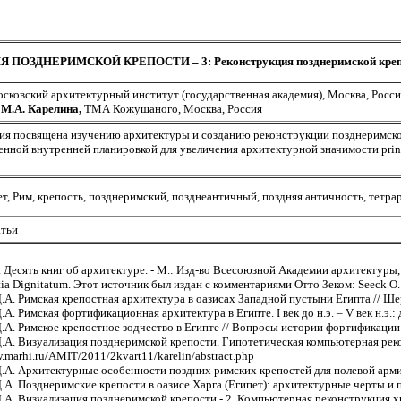
ПОЗДНЕРИМСКОЙ КРЕПОСТИ – 3: Реконструкция позднеримской крепост
сковский архитектурный институт (государственная академия), Москва, Росси
 М.А. Карелина,
ТМА Кожушаного, Москва, Россия
ия посвящена изучению архитектуры и созданию реконструкции позднеримской
щенной внутренней планировкой для увеличения архитектурной значимости prin
т, Рим, крепость, позднеримский, позднеантичный, поздняя античность, тетр
атьи
 Десять книг об архитектуре. - М.: Изд-во Всесоюзной Академии архитектуры,
ia Dignitatum. Этот источник был издан с комментариями Отто Зеком: Seeck O. Not
.А. Римская крепостная архитектура в оазисах Западной пустыни Египта // Шерк
А. Римская фортификационная архитектура в Египте. I век до н.э. – V век н.э.: 
.А. Римское крепостное зодчество в Египте // Вопросы истории фортификации 2.
.А. Визуализация позднеримской крепости. Гипотетическая компьютерная реко
.marhi.ru/AMIT/2011/2kvart11/karelin/abstract.php
.А. Архитектурные особенности поздних римских крепостей для полевой армии 
.А. Позднеримские крепости в оазисе Харга (Египет): архитектурные черты и 
.А. Визуализация позднеримской крепости - 2. Компьютерная реконструкция х