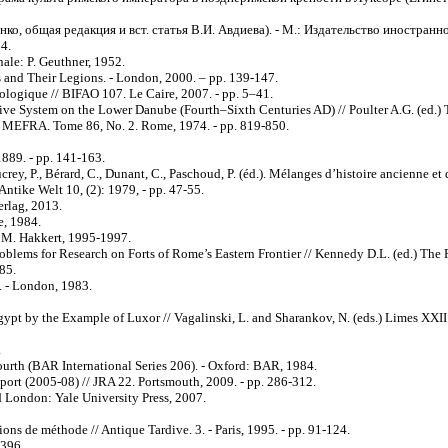
ко, общая редакция и вст. статья В.И. Авдиева). - М.: Издательство иностранно
4.
nale: P. Geuthner, 1952.
es and Their Legions. - London, 2000. – pp. 139-147.
heologique // BIFAO 107. Le Caire, 2007. - pp. 5–41.
ve System on the Lower Danube (Fourth–Sixth Centuries AD) // Poulter A.G. (ed.) T
e // MEFRA. Tome 86, No. 2. Rome, 1974. - pp. 819-850.
889. - pp. 141-163.
ey, P., Bérard, C., Dunant, C., Paschoud, P. (éd.). Mélanges d’histoire ancienne et 
ntike Welt 10, (2): 1979, - pp. 47-55.
rlag, 2013.
e, 1984.
f M. Hakkert, 1995-1997.
roblems for Research on Forts of Rome’s Eastern Frontier // Kennedy D.L. (ed.) Th
85.
. - London, 1983.
Egypt by the Example of Luxor // Vagalinski, L. and Sharankov, N. (eds.) Limes XXI
.
ourth (BAR International Series 206). - Oxford: BAR, 1984.
port (2005-08) // JRA 22. Portsmouth, 2009. - pp. 286-312.
 London: Yale University Press, 2007.
ions de méthode // Antique Tardive. 3. - Paris, 1995. - pp. 91-124.
-396.