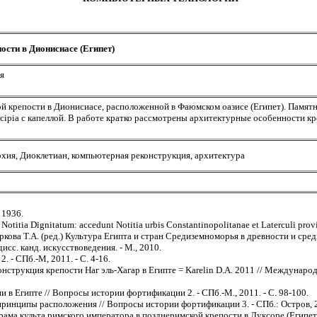
и в Дионисиасе (Египет)
я
 крепости в Дионисиасе, расположенной в Фаюмском оазисе (Египет). Памятн
cipia с капеллой. В работе кратко рассмотрены архитектурные особенности к
архия, Диоклетиан, компьютерная реконструкция, архитектура
 1936.
itia Dignitatum: accedunt Notitia urbis Сonstantinopolitanae et Laterculi provin
ова Т.А. (ред.) Культура Египта и стран Средиземноморья в древности и средн
дисс. канд. искусствоведения. - М., 2010.
 - СПб.-М, 2011. - С. 4-16.
нструкция крепости Наг эль-Хагар в Египте = Karelin D.A. 2011 // Междунар
в Египте // Вопросы истории фортификации 2. - СПб.-М., 2011. - С. 98-100.
принципы расположения // Вопросы истории фортификации 3. - СПб.: Остров, 2
рама культа римского императора в позднеримской крепости в Луксоре (Египе