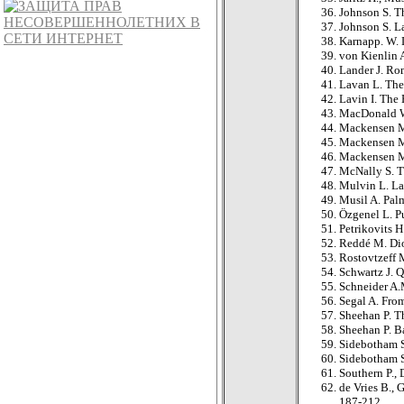
Johnson S. T
Johnson S. La
Karnapp. W. 
von Kienlin 
Lander J. Rom
Lavan L. The
Lavin I. The 
MacDonald W.
Mackensen M.
Mackensen M.
Mackensen M. 
McNally S. T
Mulvin L. La
Musil A. Pal
Özgenel L. Pu
Petrikovits H
Reddé M. Dioc
Rostovtzeff 
Schwartz J. 
Schneider A.
Segal A. Fro
Sheehan P. T
Sheehan P. Ba
Sidebotham S
Sidebotham S
Southern P.,
de Vries B., 
187-212.