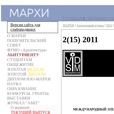
ГЛАВНАЯ
|
СВЕДЕНИЯ ОБ
Версия сайта для
МАРХИ
/
Электронный журнал
/
2011
слабовидящих
О МАРХИ
2(15) 2011
ПОПЕЧИТЕЛЬСКИЙ
СОВЕТ
ФУМО «Архитектура»
АБИТУРИЕНТУ
СТУДЕНТАМ
ОБЩЕЖИТИЕ
ЗОЛОТАЯ
МЕДАЛЬ
ЗОЛОТОЙ
ДИПЛОМ
ДИПЛОМ ИЗО-МАРХИ
НАУКА
ОБРАЗОВАНИЕ
КОНКУРСЫ. ГРАНТЫ.
ВЫСТАВКИ
ЖУРНАЛ "AMIT"
О журнале
МЕЖДУНАРОДНЫЙ ЭЛЕК
ТЕКУЩИЙ ВЫПУСК