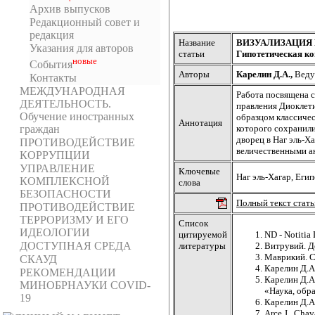
Архив выпусков
Редакционный совет и
редакция
Название
ВИЗУАЛИЗАЦИЯ
Указания для авторов
статьи
Гипотетическая ко
новыe
События
Авторы
Карелин Д.А.,
Веду
Контакты
МЕЖДУНАРОДНАЯ
Работа посвящена с
ДЕЯТЕЛЬНОСТЬ.
правления Диоклети
Обучение иностранных
образцом классичес
Аннотация
граждан
которого сохранили
дворец в Наг эль-Х
ПРОТИВОДЕЙСТВИЕ
величественными а
КОРРУПЦИИ
УПРАВЛЕНИЕ
Ключевые
Наг эль-Хагар, Еги
КОМПЛЕКСНОЙ
слова
БЕЗОПАСНОСТИ
Полный текст стать
ПРОТИВОДЕЙСТВИЕ
ТЕРРОРИЗМУ И ЕГО
Список
ИДЕОЛОГИИ
цитируемой
ND - Notitia
ДОСТУПНАЯ СРЕДА
литературы
Витрувий. Де
Маврикий. Ст
СКАУД
Карелин Д.А.
РЕКОМЕНДАЦИИ
Карелин Д.А
МИНОБРНАУКИ COVID-
«Наука, обра
19
Карелин Д.А
Arce J., Chav