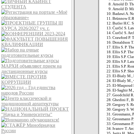
Arnold D. Th
Arnold D. Mi
Badawi A. Not
Brünnow E.R.,
Butler H.C. S
Ćurčić S. Lat
Ćurčić S. Ar
Crawford P. 
Donaldson T.
Ellis S. P. T
Ellis S.P. Th
Ellis S.P. C
Ellis S.P. L
Ellis S.P. R
Ellis S.P. Sh
El-Bialy M.,
El-Bialy M., 
El-Maqsoud M
El-Saghir M.
Goodchild R.G
Ghedini F., B
Gregory S. Ro
Gregory S. W
Grossmann, P
Grossmann P.
Grossmann P.
Ivanov T. Ar
Jaritz H., Mu